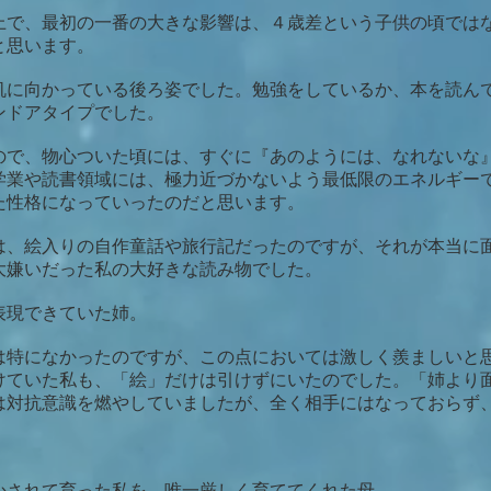
上で、最初の一番の大きな影響は、４歳差という子供の頃では
と思います。
机に向かっている後ろ姿でした。勉強をしているか、本を読ん
ンドアタイプでした。
ので、物心ついた頃には、すぐに『あのようには、なれないな
学業や読書領域には、極力近づかないよう最低限のエネルギー
た性格になっていったのだと思います。
は、絵入りの自作童話や旅行記だったのですが、それが本当に
大嫌いだった私の大好きな読み物でした。
表現できていた姉。
は特になかったのですが、この点においては激しく羨ましいと
けていた私も、「絵」だけは引けずにいたのでした。「姉より
は対抗意識を燃やしていましたが、全く相手にはなっておらず
かされて育った私を、唯一厳しく育ててくれた母。