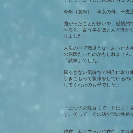
今年（亥年）、年女の母。干支
曲がったことが嫌いで、感情的
べると、言う事をほとんど聞か
りました。
人生の中で幾度となくあった大
の原因だったのかもしれません
「試練」でした。
揺るぎない気持ちで制作に取り
引きこもって製作をしているの
してくれたのも母でした。
「三つ子の魂百まで」とはよく
す。そして、その幼少期の性格
現在、私はプラハに在住して以