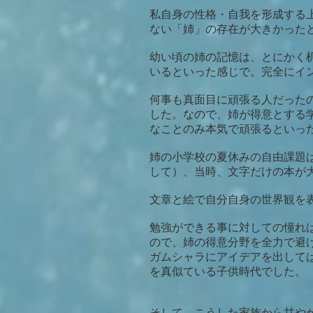
私自身の性格・自我を形成する
ない「姉」の存在が大きかった
幼い頃の姉の記憶は、とにかく
いるといった感じで。完全にイ
何事も真面目に頑張る人だった
した。なので、姉が得意とする
なことのみ本気で頑張るといっ
姉の小学校の夏休みの自由課題
して）、当時、文字だけの本が
文章と絵で自分自身の世界観を
勉強ができる事に対しての憧れ
ので、姉の得意分野を全力で避
ガムシャラにアイデアを出して
を真似ている子供時代でした。
そして、こうした家族から甘や