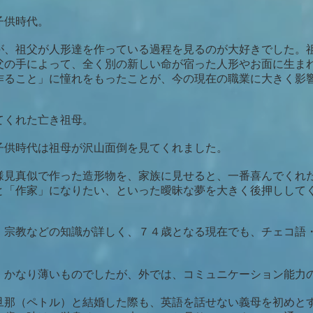
子供時代。
が、祖父が人形達を作っている過程を見るのが大好きでした。
父の手によって、全く別の新しい命が宿った人形やお面に生ま
作ること」に憧れをもったことが、今の現在の職業に大きく影
てくれた亡き祖母。
子供時代は祖母が沢山面倒を見てくれました。
様見真似で作った造形物を、家族に見せると、一番喜んでくれ
と「作家」になりたい、といった曖昧な夢を大きく後押しして
・宗教などの知識が詳しく、７４歳となる現在でも、チェコ語
、かなり薄いものでしたが、外では、コミュニケーション能力
旦那（ペトル）と結婚した際も、英語を話せない義母を初めと