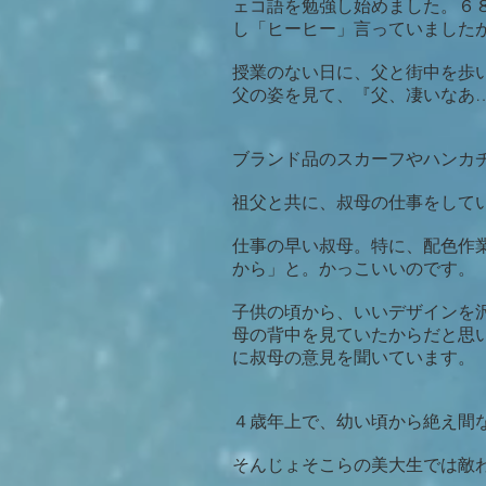
ェコ語を勉強し始めました。６
し「ヒーヒー」言っていました
授業のない日に、父と街中を歩い
父の姿を見て、『父、凄いなあ
ブランド品のスカーフやハンカ
祖父と共に、叔母の仕事をして
仕事の早い叔母。特に、配色作
から」と。かっこいいのです。
子供の頃から、いいデザインを
母の背中を見ていたからだと思
に叔母の意見を聞いています。
４歳年上で、幼い頃から絶え間
そんじょそこらの美大生では敵