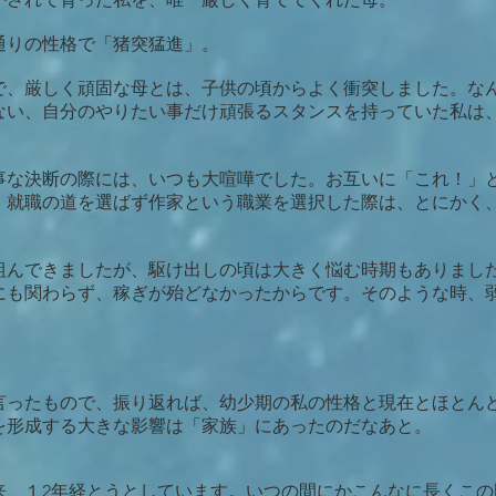
通りの性格で「猪突猛進」。
で、厳しく頑固な母とは、子供の頃からよく衝突しました。な
ない、自分のやりたい事だけ頑張るスタンスを持っていた私は
事な決断の際には、いつも大喧嘩でした。お互いに「これ！」
。就職の道を選ばず作家という職業を選択した際は、とにかく
組んできましたが、駆け出しの頃は大きく悩む時期もありまし
にも関わらず、稼ぎが殆どなかったからです。そのような時、
言ったもので、振り返れば、幼少期の私の性格と現在とほとん
を形成する大きな影響は「家族」にあったのだなあと。
来、１2年経とうとしています。いつの間にかこんなに長くこの