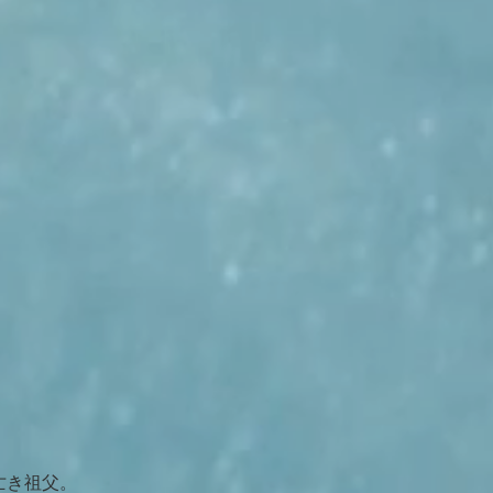
亡き祖父。