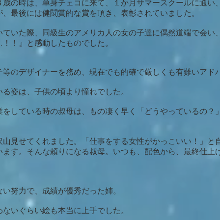
８歳の時は、単身チェコに来て、１か月サマースクールに通い
が、最後には健闘賞的な賞を頂き、表彰されていました。
ていた際、同級生のアメリカ人の女の子達に偶然道端で会い、「H
…！！』と感動したものでした。
チ等のデザイナーを務め、現在でも的確で厳しくも有難いアド
いる姿は、子供の頃より憧れでした。
業をしている時の叔母は、もの凄く早く「どうやっているの？
沢山見せてくれました。「仕事をする女性がかっこいい！」と
います。そんな頼りになる叔母。いつも、配色から、最終仕上
ない努力で、成績が優秀だった姉。
わないぐらい絵も本当に上手でした。